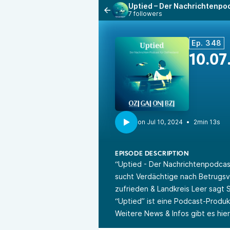
Uptied – Der Nachrichtenpod
7 followers
Ep. 348
10.07
•
2min 13s
EPISODE DESCRIPTION
“Uptied - Der Nachrichtenpodcast
sucht Verdächtige nach Betrugsvo
zufrieden & Landkreis Leer sagt
“Uptied” ist eine Podcast-Produ
Weitere News & Infos gibt es hie