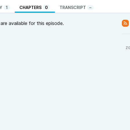
Y
1
CHAPTERS
0
TRANSCRIPT
–
re available for this episode.
ZG