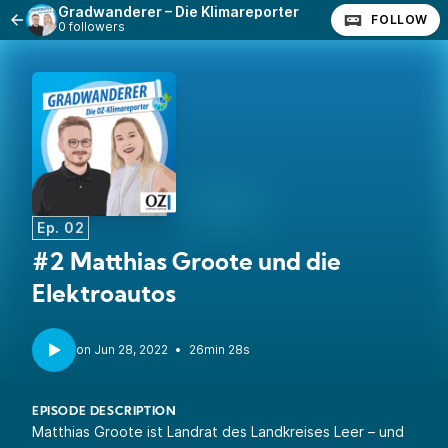
Gradwanderer – Die Klimareporter
FOLLOW
0 followers
Ep. 02
#2 Matthias Groote und die
Elektroautos
•
26min 28s
EPISODE DESCRIPTION
Matthias Groote ist Landrat des Landkreises Leer – und