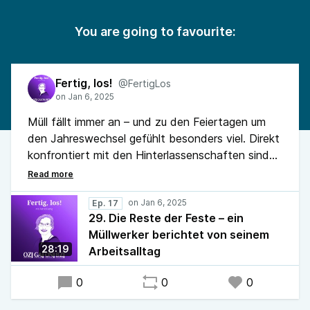
You are going to favourite:
Fertig, los!
@FertigLos
Müll fällt immer an – und zu den Feiertagen um
den Jahreswechsel gefühlt besonders viel. Direkt
konfrontiert mit den Hinterlassenschaften sind
Stefan Peters und seine Kollegen. Peters ist in
Ihrhove Einsatzleiter für die Bohmann-Gruppe,
die in mehreren Landkreisen im Nordwesten für
Ep. 17
29. Die Reste der Feste – ein
die kommunale Abfallentsorgung zuständig ist ...
Müllwerker berichtet von seinem
28:19
Arbeitsalltag
0
0
0