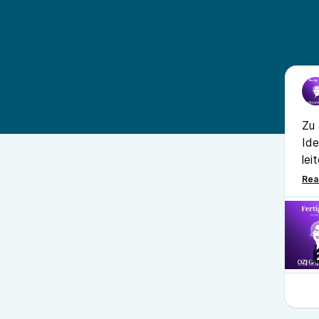
Zu 
Id
lei
sel
Sch
fühl