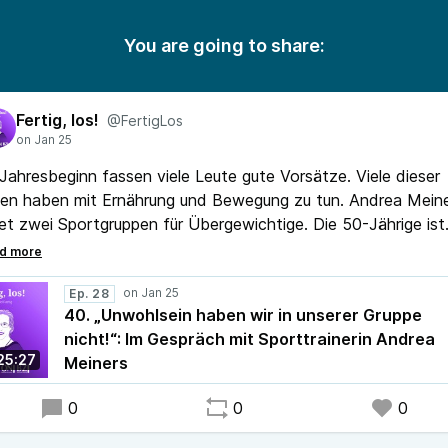
You are going to share:
Fertig, los!
@FertigLos
Jahresbeginn fassen viele Leute gute Vorsätze. Viele dieser
een haben mit Ernährung und Bewegung zu tun. Andrea Mein
tet zwei Sportgruppen für Übergewichtige. Die 50-Jährige ist
bst korpulent. Sie weiß, wie das ist und wie sehr man sich im
wimmbad, beim Vereinssport oder im Fitnessstudio angeguc
t ...
Ep. 28
40. „Unwohlsein haben wir in unserer Gruppe
nicht!“: Im Gespräch mit Sporttrainerin Andrea
25:27
Meiners
0
0
0