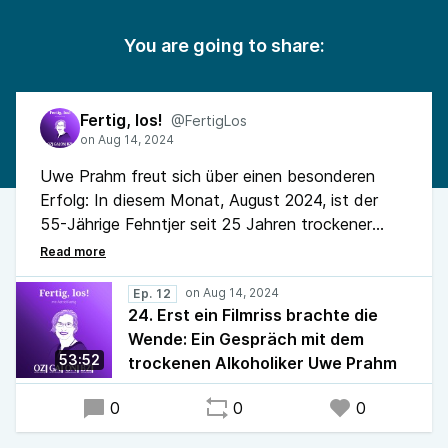
You are going to share:
Fertig, los!
@FertigLos
Uwe Prahm freut sich über einen besonderen
Erfolg: In diesem Monat, August 2024, ist der
55-Jährige Fehntjer seit 25 Jahren trockener
Alkoholiker. In der neuen Folge des GA-Podcasts
„Fertig, los!“ schildert Prahm, wie es anfing, dass
die Gesellschaftsdroge Alkohol für ihn zum
Ep. 12
24. Erst ein Filmriss brachte die
Problem wurde und welchen Weg er nahm, um
Wende: Ein Gespräch mit dem
aus der Sucht herauszufinden.
53:52
trockenen Alkoholiker Uwe Prahm
0
0
0