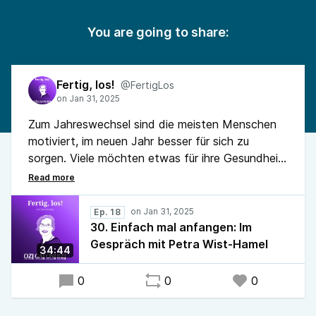
You are going to share:
Fertig, los!
@FertigLos
Zum Jahreswechsel sind die meisten Menschen
motiviert, im neuen Jahr besser für sich zu
sorgen. Viele möchten etwas für ihre Gesundheit
tun, fitter werden oder schlanker. Wie man es
schafft, seine guten Vorsätze über das Frühjahr
hinaus zu retten und zu verwirklichen, schildert
Ep. 18
Petra Wist-Hamel ...
30. Einfach mal anfangen: Im
Gespräch mit Petra Wist-Hamel
34:44
0
0
0