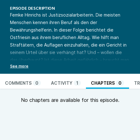
EPISODE DESCRIPTION
Femke Hinrichs ist Justizsozialarbeiterin. Die meisten
Menschen kennen ihren Beruf als den der
Bewährungshelferin. In dieser Folge berichtet die
Ostfriesin aus ihrem beruflichen Alltag. Wie hilft man
Straftätern, die Auflagen einzuhalten, die ein Gericht in
seinem Urteil über sie verhängt hat? Und – wollen die
das überhaupt? Ist diese Arbeit gefährlich – braucht man
dafür eine Nahkampfausbildung oder Polizeischutz? Und
wie hoch ist die Arbeitsbelastung angesichts einer
Justiz, die am Limit ist? Es sagt sich so einfach:
COMMENTS
0
ACTIVITY
1
CHAPTERS
0
TR
Menschen begleiten auf dem Weg zurück in diese
Gesellschaft. Aber wie funktioniert das konkret? Wer
No chapters are available for this episode.
kontrolliert, dass es klappt? Und wer garantiert, dass der
Erfolg von Dauer ist? Diese und andere Fragen
beantwortet Femke Hinrichs mit erfrischender Offenheit.
Sie und ihre Kollegen arbeiten von Emden aus und sind
zuständig für die gesamte ostfriesische Halbinsel.