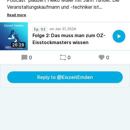
Podcast“ plaudert Heiko Müller mit Jann Tunder. Der
Veranstaltungskaufmann und -techniker ist
verantwortlich für das OZ-Eisstockmasters. Er spricht
über diese Wintersportart, über die teilnehmenden
Mannschaften, den Modus und den Ablauf des
Ep. 02
Turniers mit hohem Spaßfaktor.
Folge 2: Das muss man zum OZ-
Eisstockmasters wissen
26:28
0
0
0
Reply to @EiszeitEmden